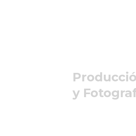
Producció
y Fotogra
The TOP Visual
Sportline, Adidas, Yoi, Under Ar