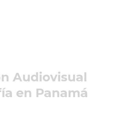
n Audiovisual
fía en Panamá
Nike,
mour, Audi y Banco General entre otras.